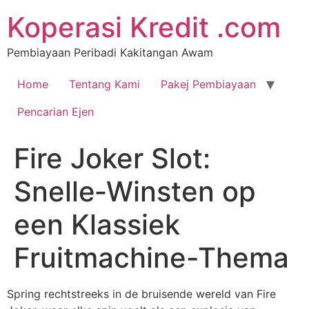
Koperasi Kredit .com
Pembiayaan Peribadi Kakitangan Awam
Home
Tentang Kami
Pakej Pembiayaan
Pencarian Ejen
Fire Joker Slot:
Snelle‑Winsten op
een Klassiek
Fruitmachine-Thema
Spring rechtstreeks in de bruisende wereld van Fire