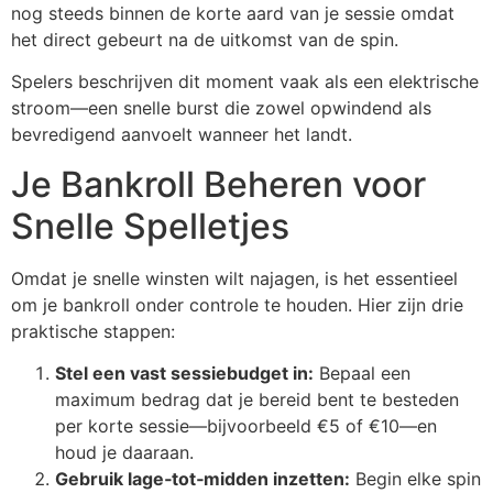
nog steeds binnen de korte aard van je sessie omdat
het direct gebeurt na de uitkomst van de spin.
Spelers beschrijven dit moment vaak als een elektrische
stroom—een snelle burst die zowel opwindend als
bevredigend aanvoelt wanneer het landt.
Je Bankroll Beheren voor
Snelle Spelletjes
Omdat je snelle winsten wilt najagen, is het essentieel
om je bankroll onder controle te houden. Hier zijn drie
praktische stappen:
Stel een vast sessiebudget in:
Bepaal een
maximum bedrag dat je bereid bent te besteden
per korte sessie—bijvoorbeeld €5 of €10—en
houd je daaraan.
Gebruik lage‑tot‑midden inzetten:
Begin elke spin