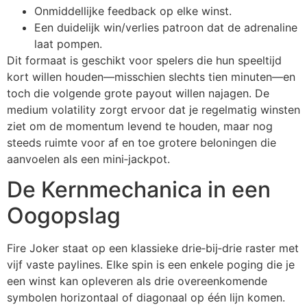
Onmiddellijke feedback op elke winst.
Een duidelijk win/verlies patroon dat de adrenaline
laat pompen.
Dit formaat is geschikt voor spelers die hun speeltijd
kort willen houden—misschien slechts tien minuten—en
toch die volgende grote payout willen najagen. De
medium volatility zorgt ervoor dat je regelmatig winsten
ziet om de momentum levend te houden, maar nog
steeds ruimte voor af en toe grotere beloningen die
aanvoelen als een mini‑jackpot.
De Kernmechanica in een
Oogopslag
Fire Joker staat op een klassieke drie‑bij‑drie raster met
vijf vaste paylines. Elke spin is een enkele poging die je
een winst kan opleveren als drie overeenkomende
symbolen horizontaal of diagonaal op één lijn komen.