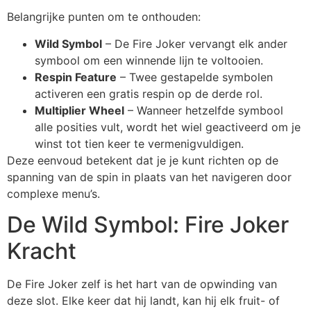
Belangrijke punten om te onthouden:
Wild Symbol
– De Fire Joker vervangt elk ander
symbool om een winnende lijn te voltooien.
Respin Feature
– Twee gestapelde symbolen
activeren een gratis respin op de derde rol.
Multiplier Wheel
– Wanneer hetzelfde symbool
alle posities vult, wordt het wiel geactiveerd om je
winst tot tien keer te vermenigvuldigen.
Deze eenvoud betekent dat je je kunt richten op de
spanning van de spin in plaats van het navigeren door
complexe menu’s.
De Wild Symbol: Fire Joker
Kracht
De Fire Joker zelf is het hart van de opwinding van
deze slot. Elke keer dat hij landt, kan hij elk fruit- of