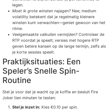
legen.
Moet ik grote winsten najagen?
Nee; medium
volatility betekent dat je regelmatig kleinere
winsten kunt verwachten—geniet gewoon van het
ritme.
Veelgemaakte valkuilen vermijden?
Controleer de
RTP voordat je speelt; versies met hogere RTP
geven betere kansen op de lange termijn, zelfs als
je korte sessies speelt.
Praktijksituaties: Een
Speler’s Snelle Spin-
Routine
Stel je voor dat je wacht op je koffie en besluit Fire
Joker tien minuten te testen:
Stel je inzet in:
Kies €0.10 per spin.