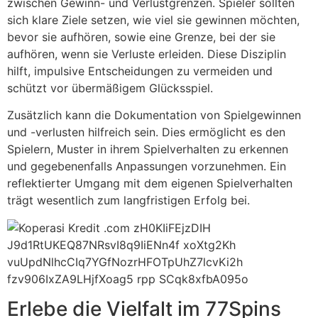
zwischen Gewinn- und Verlustgrenzen. Spieler sollten
sich klare Ziele setzen, wie viel sie gewinnen möchten,
bevor sie aufhören, sowie eine Grenze, bei der sie
aufhören, wenn sie Verluste erleiden. Diese Disziplin
hilft, impulsive Entscheidungen zu vermeiden und
schützt vor übermäßigem Glücksspiel.
Zusätzlich kann die Dokumentation von Spielgewinnen
und -verlusten hilfreich sein. Dies ermöglicht es den
Spielern, Muster in ihrem Spielverhalten zu erkennen
und gegebenenfalls Anpassungen vorzunehmen. Ein
reflektierter Umgang mit dem eigenen Spielverhalten
trägt wesentlich zum langfristigen Erfolg bei.
Erlebe die Vielfalt im 77Spins