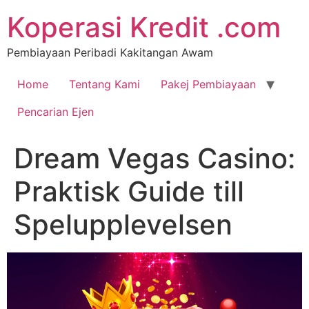
Koperasi Kredit .com
Pembiayaan Peribadi Kakitangan Awam
Home
Tentang Kami
Pakej Pembiayaan
Pencarian Ejen
Dream Vegas Casino:
Praktisk Guide till
Spelupplevelsen