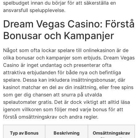
spelbudget innan du börjar för att säkerställa en
ansvarsfull spelupplevelse.
Dream Vegas Casino: Förstå
Bonusar och Kampanjer
Något som ofta lockar spelare till onlinekasinon är de
olika bonusar och kampanjer som erbjuds. Dream Vegas
Casino är inget undantag och presenterar ofta
attraktiva erbjudanden för både nya och befintliga
spelare. Dessa kan inkludera insättningsbonusar, där
kasinot matchar en del av din insättning, eller free spins
som ger dig chansen att snurra på utvalda
spelautomater gratis. Det är dock viktigt att alltid läsa
igenom villkoren som följer med varje bonus för att
förstå omsättningskrav och andra regler.
Typ av Bonus
Beskrivning
Omsättningskrav