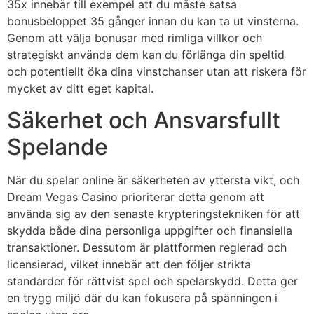
35x innebär till exempel att du måste satsa
bonusbeloppet 35 gånger innan du kan ta ut vinsterna.
Genom att välja bonusar med rimliga villkor och
strategiskt använda dem kan du förlänga din speltid
och potentiellt öka dina vinstchanser utan att riskera för
mycket av ditt eget kapital.
Säkerhet och Ansvarsfullt
Spelande
När du spelar online är säkerheten av yttersta vikt, och
Dream Vegas Casino prioriterar detta genom att
använda sig av den senaste krypteringstekniken för att
skydda både dina personliga uppgifter och finansiella
transaktioner. Dessutom är plattformen reglerad och
licensierad, vilket innebär att den följer strikta
standarder för rättvist spel och spelarskydd. Detta ger
en trygg miljö där du kan fokusera på spänningen i