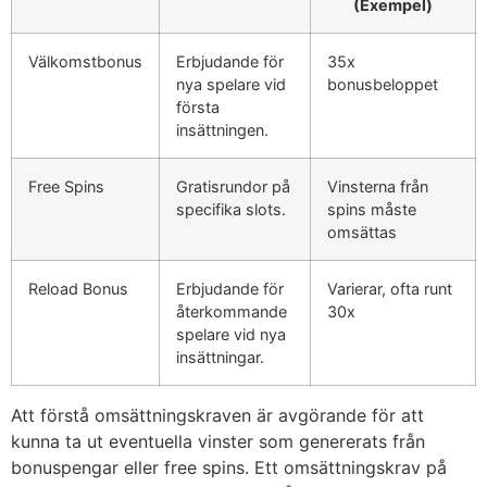
(Exempel)
Välkomstbonus
Erbjudande för
35x
nya spelare vid
bonusbeloppet
första
insättningen.
Free Spins
Gratisrundor på
Vinsterna från
specifika slots.
spins måste
omsättas
Reload Bonus
Erbjudande för
Varierar, ofta runt
återkommande
30x
spelare vid nya
insättningar.
Att förstå omsättningskraven är avgörande för att
kunna ta ut eventuella vinster som genererats från
bonuspengar eller free spins. Ett omsättningskrav på