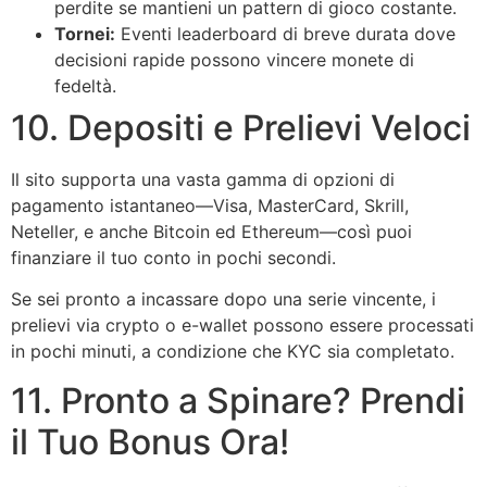
perdite se mantieni un pattern di gioco costante.
Tornei:
Eventi leaderboard di breve durata dove
decisioni rapide possono vincere monete di
fedeltà.
10. Depositi e Prelievi Veloci
Il sito supporta una vasta gamma di opzioni di
pagamento istantaneo—Visa, MasterCard, Skrill,
Neteller, e anche Bitcoin ed Ethereum—così puoi
finanziare il tuo conto in pochi secondi.
Se sei pronto a incassare dopo una serie vincente, i
prelievi via crypto o e-wallet possono essere processati
in pochi minuti, a condizione che KYC sia completato.
11. Pronto a Spinare? Prendi
il Tuo Bonus Ora!