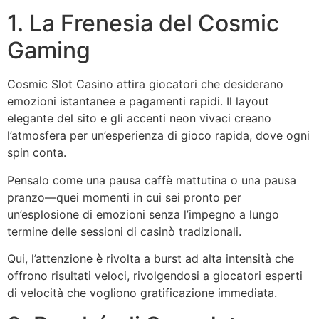
1. La Frenesia del Cosmic
Gaming
Cosmic Slot Casino attira giocatori che desiderano
emozioni istantanee e pagamenti rapidi. Il layout
elegante del sito e gli accenti neon vivaci creano
l’atmosfera per un’esperienza di gioco rapida, dove ogni
spin conta.
Pensalo come una pausa caffè mattutina o una pausa
pranzo—quei momenti in cui sei pronto per
un’esplosione di emozioni senza l’impegno a lungo
termine delle sessioni di casinò tradizionali.
Qui, l’attenzione è rivolta a burst ad alta intensità che
offrono risultati veloci, rivolgendosi a giocatori esperti
di velocità che vogliono gratificazione immediata.