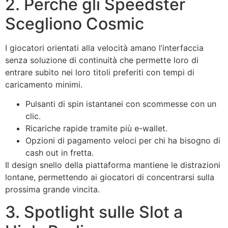
2. Perché gli Speedster
Scegliono Cosmic
I giocatori orientati alla velocità amano l’interfaccia
senza soluzione di continuità che permette loro di
entrare subito nei loro titoli preferiti con tempi di
caricamento minimi.
Pulsanti di spin istantanei con scommesse con un
clic.
Ricariche rapide tramite più e-wallet.
Opzioni di pagamento veloci per chi ha bisogno di
cash out in fretta.
Il design snello della piattaforma mantiene le distrazioni
lontane, permettendo ai giocatori di concentrarsi sulla
prossima grande vincita.
3. Spotlight sulle Slot a