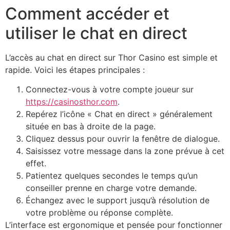
Comment accéder et
utiliser le chat en direct
L’accès au chat en direct sur Thor Casino est simple et
rapide. Voici les étapes principales :
Connectez-vous à votre compte joueur sur
https://casinosthor.com
.
Repérez l’icône « Chat en direct » généralement
située en bas à droite de la page.
Cliquez dessus pour ouvrir la fenêtre de dialogue.
Saisissez votre message dans la zone prévue à cet
effet.
Patientez quelques secondes le temps qu’un
conseiller prenne en charge votre demande.
Échangez avec le support jusqu’à résolution de
votre problème ou réponse complète.
L’interface est ergonomique et pensée pour fonctionner