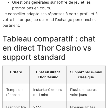
Questions générales sur l’offre de jeu et les
promotions en cours.
Le conseiller adapte ses réponses à votre profil et à
votre historique, ce qui rend l’échange personnel et
pertinent.
Tableau comparatif : chat
en direct Thor Casino vs
support standard
Critère
Chat en direct
Support par e-mail
Thor Casino
classique
Temps de
Instantané (moins
Plusieurs heures
réponse
de 1 min)
voire jours
Disponibilité
24/7
Horaires limités