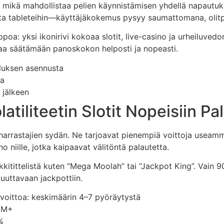
 mikä mahdollistaa pelien käynnistämisen yhdellä napautukse
ista tableteihin—käyttäjäkokemus pysyy saumattomana, olitp
poa: yksi ikonirivi kokoaa slotit, live-casino ja urheiluvedo
taa säätämään panoskokon helposti ja nopeasti.
lluksen asennusta
la
 jälkeen
atiliteetin Slotit Nopeisiin Pal
n harrastajien sydän. Ne tarjoavat pienempiä voittoja useam
 niille, jotka kaipaavat välitöntä palautetta.
ikkitittelistä kuten “Mega Moolah” tai “Jackpot King”. Vain 
uuttavaan jackpottiin.
oittoa: keskimäärin 4–7 pyöräytystä
€1M+
%