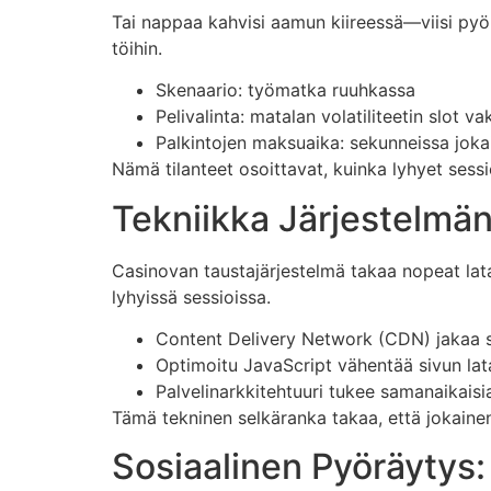
Tai nappaa kahvisi aamun kiireessä—viisi pyör
töihin.
Skenaario: työmatka ruuhkassa
Pelivalinta: matalan volatiliteetin slot vak
Palkintojen maksuaika: sekunneissa joka
Nämä tilanteet osoittavat, kuinka lyhyet sessi
Tekniikka Järjestelmä
Casinovan taustajärjestelmä takaa nopeat lata
lyhyissä sessioissa.
Content Delivery Network (CDN) jakaa si
Optimoitu JavaScript vähentää sivun lata
Palvelinarkkitehtuuri tukee samanaikaisi
Tämä tekninen selkäranka takaa, että jokainen 
Sosiaalinen Pyöräytys: