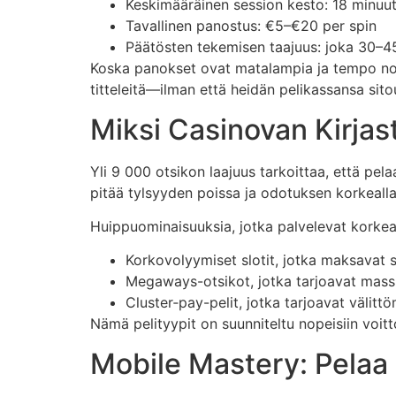
Keskimääräinen session kesto: 18 minuut
Tavallinen panostus: €5–€20 per spin
Päätösten tekemisen taajuus: joka 30–4
Koska panokset ovat matalampia ja tempo nopea
titteleitä—ilman että heidän pelikassansa sito
Miksi Casinovan Kirjas
Yli 9 000 otsikon laajuus tarkoittaa, että pela
pitää tylsyyden poissa ja odotuksen korkealla
Huippuominaisuuksia, jotka palvelevat korkean 
Korkovolyymiset slotit, jotka maksavat s
Megaways-otsikot, jotka tarjoavat massi
Cluster‑pay-pelit, jotka tarjoavat välittö
Nämä pelityypit on suunniteltu nopeisiin voitto
Mobile Mastery: Pelaa