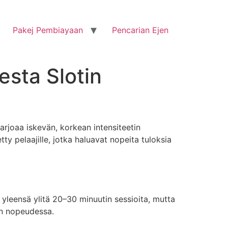
Pakej Pembiayaan
Pencarian Ejen
esta Slotin
arjoaa iskevän, korkean intensiteetin
ty pelaajille, jotka haluavat nopeita tuloksia
 yleensä ylitä 20–30 minuutin sessioita, mutta
 on nopeudessa.