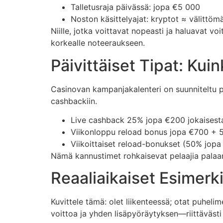
Talletusraja päivässä: jopa €5 000
Noston käsittelyajat: kryptot ≈ välittömä
Niille, jotka voittavat nopeasti ja haluavat v
korkealle noteeraukseen.
Päivittäiset Tipat: Ku
Casinovan kampanjakalenteri on suunniteltu p
cashbackiin.
Live cashback 25% jopa €200 jokaisesta
Viikonloppu reload bonus jopa €700 + 50 
Viikoittaiset reload-bonukset (50% jopa
Nämä kannustimet rohkaisevat pelaajia palaama
Reaaliaikaiset Esimerk
Kuvittele tämä: olet liikenteessä; otat puhelim
voittoa ja yhden lisäpyöräytyksen—riittävästi