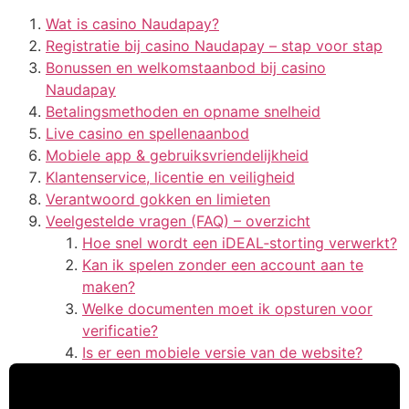
Wat is casino Naudapay?
Registratie bij casino Naudapay – stap voor stap
Bonussen en welkomstaanbod bij casino
Naudapay
Betalingsmethoden en opname snelheid
Live casino en spellenaanbod
Mobiele app & gebruiksvriendelijkheid
Klantenservice, licentie en veiligheid
Verantwoord gokken en limieten
Veelgestelde vragen (FAQ) – overzicht
Hoe snel wordt een iDEAL‑storting verwerkt?
Kan ik spelen zonder een account aan te
maken?
Welke documenten moet ik opsturen voor
verificatie?
Is er een mobiele versie van de website?