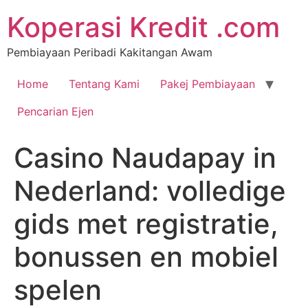
Koperasi Kredit .com
Pembiayaan Peribadi Kakitangan Awam
Home
Tentang Kami
Pakej Pembiayaan
Pencarian Ejen
Casino Naudapay in
Nederland: volledige
gids met registratie,
bonussen en mobiel
spelen