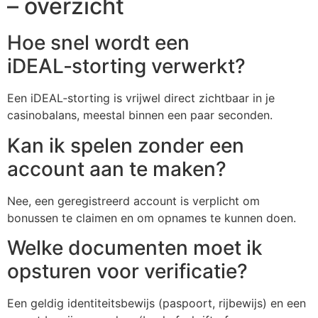
– overzicht
Hoe snel wordt een
iDEAL‑storting verwerkt?
Een iDEAL‑storting is vrijwel direct zichtbaar in je
casinobalans, meestal binnen een paar seconden.
Kan ik spelen zonder een
account aan te maken?
Nee, een geregistreerd account is verplicht om
bonussen te claimen en om opnames te kunnen doen.
Welke documenten moet ik
opsturen voor verificatie?
Een geldig identiteitsbewijs (paspoort, rijbewijs) en een