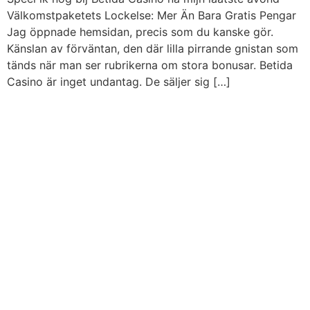
Välkomstpaketets Lockelse: Mer Än Bara Gratis Pengar
Jag öppnade hemsidan, precis som du kanske gör.
Känslan av förväntan, den där lilla pirrande gnistan som
tänds när man ser rubrikerna om stora bonusar. Betida
Casino är inget undantag. De säljer sig […]