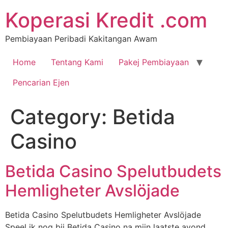
Koperasi Kredit .com
Pembiayaan Peribadi Kakitangan Awam
Home
Tentang Kami
Pakej Pembiayaan
Pencarian Ejen
Category:
Betida
Casino
Betida Casino Spelutbudets
Hemligheter Avslöjade
Betida Casino Spelutbudets Hemligheter Avslöjade
Speel ik nog bij Betida Casino na mijn laatste avond