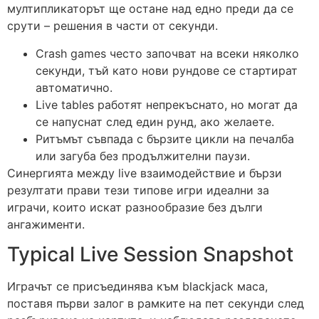
мултипликаторът ще остане над едно преди да се
срути – решения в части от секунди.
Crash games често започват на всеки няколко
секунди, тъй като нови рундове се стартират
автоматично.
Live tables работят непрекъснато, но могат да
се напуснат след един рунд, ако желаете.
Ритъмът съвпада с бързите цикли на печалба
или загуба без продължителни паузи.
Синергията между live взаимодействие и бързи
резултати прави тези типове игри идеални за
играчи, които искат разнообразие без дълги
ангажименти.
Typical Live Session Snapshot
Играчът се присъединява към blackjack маса,
поставя първи залог в рамките на пет секунди след