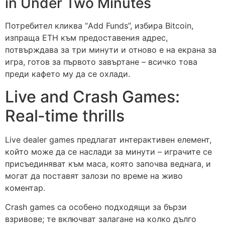
in Under Two Minutes
Потребител кликва “Add Funds”, избира Bitcoin,
изпраща ETH към предоставения адрес,
потвърждава за три минути и отново е на екрана за
игра, готов за първото завъртане – всичко това
преди кафето му да се охлади.
Live and Crash Games:
Real‑time thrills
Live dealer games предлагат интерактивен елемент,
който може да се наслади за минути – играчите се
присъединяват към маса, която започва веднага, и
могат да поставят залози по време на живо
коментар.
Crash games са особено подходящи за бързи
взривове; те включват залагане на колко дълго