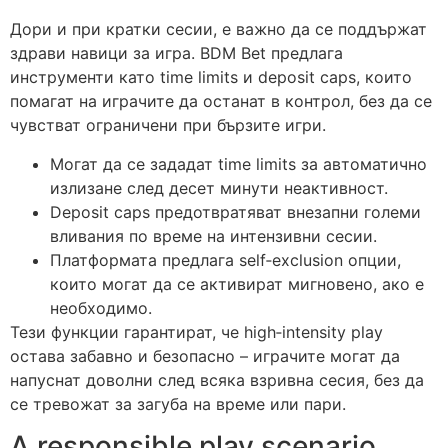
Дори и при кратки сесии, е важно да се поддържат
здрави навици за игра. BDM Bet предлага
инструменти като time limits и deposit caps, които
помагат на играчите да останат в контрол, без да се
чувстват ограничени при бързите игри.
Могат да се зададат time limits за автоматично
излизане след десет минути неактивност.
Deposit caps предотвратяват внезапни големи
вливания по време на интензивни сесии.
Платформата предлага self‑exclusion опции,
които могат да се активират мигновено, ако е
необходимо.
Тези функции гарантират, че high‑intensity play
остава забавно и безопасно – играчите могат да
напуснат доволни след всяка взривна сесия, без да
се тревожат за загуба на време или пари.
A responsible play scenario