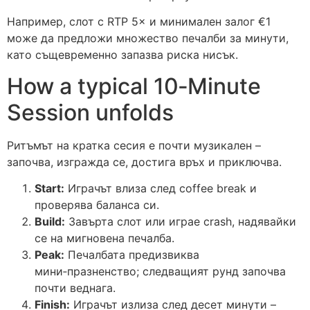
Например, слот с RTP 5× и минимален залог €1
може да предложи множество печалби за минути,
като същевременно запазва риска нисък.
How a typical 10‑Minute
Session unfolds
Ритъмът на кратка сесия е почти музикален –
започва, изгражда се, достига връх и приключва.
Start:
Играчът влиза след coffee break и
проверява баланса си.
Build:
Завърта слот или играе crash, надявайки
се на мигновена печалба.
Peak:
Печалбата предизвиква
мини‑празненство; следващият рунд започва
почти веднага.
Finish:
Играчът излиза след десет минути –