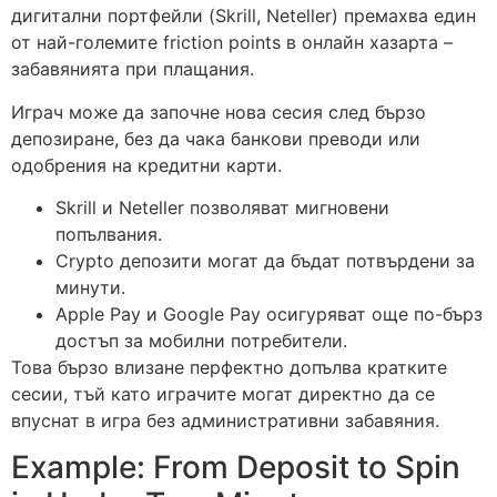
дигитални портфейли (Skrill, Neteller) премахва един
от най-големите friction points в онлайн хазарта –
забавянията при плащания.
Играч може да започне нова сесия след бързо
депозиране, без да чака банкови преводи или
одобрения на кредитни карти.
Skrill и Neteller позволяват мигновени
попълвания.
Crypto депозити могат да бъдат потвърдени за
минути.
Apple Pay и Google Pay осигуряват още по-бърз
достъп за мобилни потребители.
Това бързо влизане перфектно допълва кратките
сесии, тъй като играчите могат директно да се
впуснат в игра без административни забавяния.
Example: From Deposit to Spin