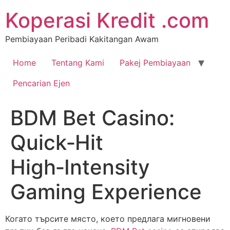
Koperasi Kredit .com
Pembiayaan Peribadi Kakitangan Awam
Home
Tentang Kami
Pakej Pembiayaan
Pencarian Ejen
BDM Bet Casino:
Quick‑Hit
High‑Intensity
Gaming Experience
Когато търсите място, което предлага мигновени