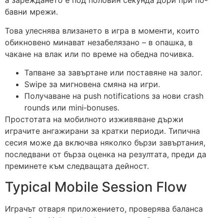
а зареждането е под половин секунда дори при по-
бавни мрежи.
Това улеснява влизането в игра в моменти, които
обикновено минават незабелязано – в опашка, в
чакане на влак или по време на обедна почивка.
Тапване за завъртане или поставяне на залог.
Swipe за мигновена смяна на игри.
Получаване на push notifications за нови crash
rounds или mini‑bonuses.
Простотата на мобилното изживяване държи
играчите ангажирани за кратки периоди. Типична
сесия може да включва няколко бързи завъртания,
последвани от бърза оценка на резултата, преди да
преминете към следващата дейност.
Typical Mobile Session Flow
Играчът отваря приложението, проверява баланса