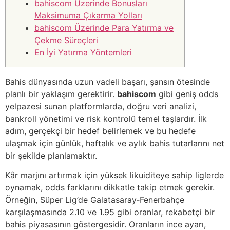
bahiscom Üzerinde Bonusları
Maksimuma Çıkarma Yolları
bahiscom Üzerinde Para Yatırma ve
Çekme Süreçleri
En İyi Yatırma Yöntemleri
Bahis dünyasında uzun vadeli başarı, şansın ötesinde
planlı bir yaklaşım gerektirir.
bahiscom
gibi geniş odds
yelpazesi sunan platformlarda, doğru veri analizi,
bankroll yönetimi ve risk kontrolü temel taşlardır. İlk
adım, gerçekçi bir hedef belirlemek ve bu hedefe
ulaşmak için günlük, haftalık ve aylık bahis tutarlarını net
bir şekilde planlamaktır.
Kâr marjını artırmak için yüksek likuiditeye sahip liglerde
oynamak, odds farklarını dikkatle takip etmek gerekir.
Örneğin, Süper Lig’de Galatasaray‑Fenerbahçe
karşılaşmasında 2.10 ve 1.95 gibi oranlar, rekabetçi bir
bahis piyasasının göstergesidir. Oranların ince ayarı,