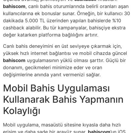
bahiscom
, canlı bahis oturumlarında belirli oranları aşan
kullanıcılarına ek bonuslar sunar. Örneğin, bir kullanıcı 30
dakikada 5.000 TL üzerinden yapılan bahislerde %10
cashback alabilir. Bu tür kampanyalar, bahisçiye ekstra
değer katarken platforma bağlılığını artırır.
Canlı bahis deneyimini en üst seviyeye çıkarmak için,
yüksek hızlı internet bağlantısı ve mobil cihazda güncel
bahiscom
uygulamasının yüklü olması şarttır. Güçlü bir
donanım, gecikmeleri minimize eder ve oran
değişimlerine anında yanıt vermenizi sağlar.
Mobil Bahis Uygulaması
Kullanarak Bahis Yapmanın
Kolaylığı
Mobil uygulama, masaüstü sitesine kıyasla daha hızlı
erişim ve daha sade bir arayüz sunar.
bahiscom
’un iOS