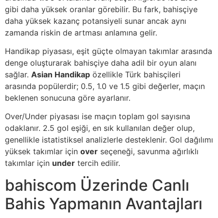
gibi daha yüksek oranlar görebilir. Bu fark, bahisçiye
daha yüksek kazanç potansiyeli sunar ancak aynı
zamanda riskin de artması anlamına gelir.
Handikap piyasası, eşit güçte olmayan takımlar arasında
denge oluşturarak bahisçiye daha adil bir oyun alanı
sağlar.
Asian Handikap
özellikle Türk bahisçileri
arasında popülerdir; 0.5, 1.0 ve 1.5 gibi değerler, maçın
beklenen sonucuna göre ayarlanır.
Over/Under piyasası ise maçın toplam gol sayısına
odaklanır. 2.5 gol eşiği, en sık kullanılan değer olup,
genellikle istatistiksel analizlerle desteklenir. Gol dağılımı
yüksek takımlar için
over
seçeneği, savunma ağırlıklı
takımlar için
under
tercih edilir.
bahiscom Üzerinde Canlı
Bahis Yapmanın Avantajları