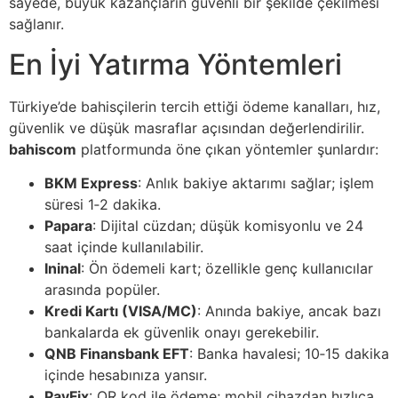
sayede, büyük kazançların güvenli bir şekilde çekilmesi
sağlanır.
En İyi Yatırma Yöntemleri
Türkiye’de bahisçilerin tercih ettiği ödeme kanalları, hız,
güvenlik ve düşük masraflar açısından değerlendirilir.
bahiscom
platformunda öne çıkan yöntemler şunlardır:
BKM Express
: Anlık bakiye aktarımı sağlar; işlem
süresi 1‑2 dakika.
Papara
: Dijital cüzdan; düşük komisyonlu ve 24
saat içinde kullanılabilir.
Ininal
: Ön ödemeli kart; özellikle genç kullanıcılar
arasında popüler.
Kredi Kartı (VISA/MC)
: Anında bakiye, ancak bazı
bankalarda ek güvenlik onayı gerekebilir.
QNB Finansbank EFT
: Banka havalesi; 10‑15 dakika
içinde hesabınıza yansır.
PayFix
: QR kod ile ödeme; mobil cihazdan hızlıca