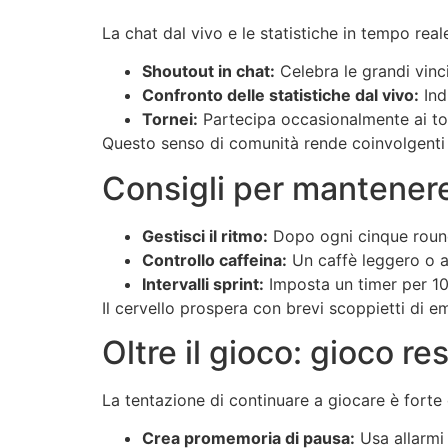
La chat dal vivo e le statistiche in tempo real
Shoutout in chat:
Celebra le grandi vinc
Confronto delle statistiche dal vivo:
Ind
Tornei:
Partecipa occasionalmente ai torn
Questo senso di comunità rende coinvolgenti le
Consigli per mantenere
Gestisci il ritmo:
Dopo ogni cinque round,
Controllo caffeina:
Un caffè leggero o a
Intervalli sprint:
Imposta un timer per 10 m
Il cervello prospera con brevi scoppietti di 
Oltre il gioco: gioco r
La tentazione di continuare a giocare è forte 
Crea promemoria di pausa:
Usa allarmi 