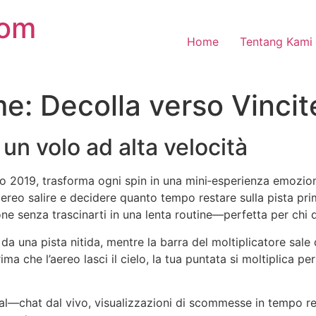
com
Home
Tentang Kami
e: Decolla verso Vincit
un volo ad alta velocità
aio 2019, trasforma ogni spin in una mini‑esperienza emozionan
aereo salire e decidere quanto tempo restare sulla pista prim
ne senza trascinarti in una lenta routine—perfetta per chi 
da una pista nitida, mentre la barra del moltiplicatore sale da
che l’aereo lasci il cielo, la tua puntata si moltiplica per i
ocial—chat dal vivo, visualizzazioni di scommesse in tempo 