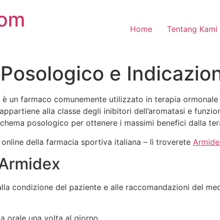
com
Home
Tentang Kami
osologico e Indicazioni
olo, è un farmaco comunemente utilizzato in terapia ormona
artiene alla classe degli inibitori dell’aromatasi e funzio
chema posologico per ottenere i massimi benefici dalla ter
online della farmacia sportiva italiana – lì troverete
Armide
 Armidex
alla condizione del paziente e alle raccomandazioni del me
a orale una volta al giorno.