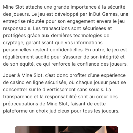
Mine Slot attache une grande importance à la sécurité
des joueurs. Le jeu est développé par InOut Games, une
entreprise réputée pour son engagement envers le jeu
responsable. Les transactions sont sécurisées et
protégées grâce aux dernières technologies de
cryptage, garantissant que vos informations
personnelles restent confidentielles. En outre, le jeu est
régulièrement audité pour s’assurer de son intégrité et
de son équité, ce qui renforce la confiance des joueurs.
Jouer à Mine Slot, c’est donc profiter d’une expérience
de casino en ligne sécurisée, où chaque joueur peut se
concentrer sur le divertissement sans soucis. La
transparence et la responsabilité sont au cœur des
préoccupations de Mine Slot, faisant de cette
plateforme un choix judicieux pour tous les joueurs.