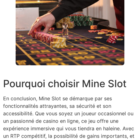
Pourquoi choisir Mine Slot
En conclusion, Mine Slot se démarque par ses
fonctionnalités attrayantes, sa sécurité et son
accessibilité. Que vous soyez un joueur occasionnel ou
un passionné de casino en ligne, ce jeu offre une
expérience immersive qui vous tiendra en haleine. Avec
un RTP compétitif, la possibilité de gains importants, et