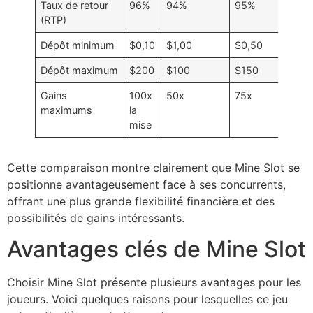
Taux de retour
96%
94%
95%
(RTP)
Dépôt minimum
$0,10
$1,00
$0,50
Dépôt maximum
$200
$100
$150
Gains
100x
50x
75x
maximums
la
mise
Cette comparaison montre clairement que Mine Slot se
positionne avantageusement face à ses concurrents,
offrant une plus grande flexibilité financière et des
possibilités de gains intéressants.
Avantages clés de Mine Slot
Choisir Mine Slot présente plusieurs avantages pour les
joueurs. Voici quelques raisons pour lesquelles ce jeu