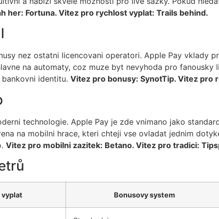
uitivni a nabizi skvele moznosti pro live sazky. Pokud hledat
h her: Fortuna. Vitez pro rychlost vyplat: Trails behind.
l
nusy nez ostatni licencovani operatori. Apple Pay vklady pr
 hlavne na automaty, coz muze byt nevyhoda pro fanousky l
 bankovni identitu.
Vitez pro bonusy: SynotTip. Vitez pro r
p
moderni technologie. Apple Pay je zde vnimano jako standard
erena na mobilni hrace, kteri chteji vse ovladat jednim dot
o.
Vitez pro mobilni zazitek: Betano. Vitez pro tradici: Tips
etrů
 vyplat
Bonusovy system