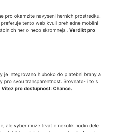
ne pro okamzite navyseni hernich prostredku.
 preferuje tento web kvuli prehledne mobilni
stolnich her o neco skromnejsi.
Verdikt pro
ay je integrovano hluboko do platebni brany a
y pro svou transparentnost. Srovnate-li to s
 Vitez pro dostupnost: Chance.
e, ale vyber muze trvat o nekolik hodin dele