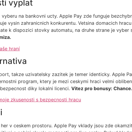
ti vyplat
ni vyberu na bankovni ucty. Apple Pay zde funguje bezchyb
ahuje vysin zahranicnich konkurentu. Vetsina domacich hracu
ate k dispozici stovky automatu, na druhe strane je vyber 
miza.
aše hraní
rnativa
ort, takze uzivatelsky zazitek je temer identicky. Apple P
ernostni program, ktery je mezi ceskymi hraci velmi obliben
bezpecnost diky lokalni licenci.
Vitez pro bonusy: Chance.
moje zkusenosti s bezpecnosti hracu
i
 her v ceskem prostoru. Apple Pay vklady jsou zde okamzit