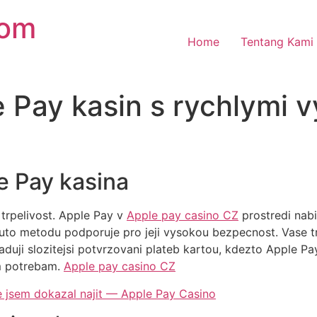
com
Home
Tentang Kami
e Pay kasin s rychlymi v
e Pay kasina
trpelivost. Apple Pay v
Apple pay casino CZ
prostredi nabi
 tuto metodu podporuje pro jeji vysokou bezpecnost. Vase t
duji slozitejsi potvrzovani plateb kartou, kdezto Apple P
im potrebam.
Apple pay casino CZ
e jsem dokazal najit — Apple Pay Casino