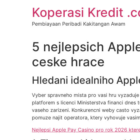
Koperasi Kredit .
Pembiayaan Peribadi Kakitangan Awam
5 nejlepsich Appl
ceske hrace
Hledani idealniho Appl
Vyber spravneho mista pro vasi hru vyzaduje 
platforem s licenci Ministerstva financi dnes
vaseho zarizeni. Konkurencni weby casto vyza
pomuze najit operatora, ktery vyhovuje vas
Nejlepsi Apple Pay Casino pro rok 2026 kter