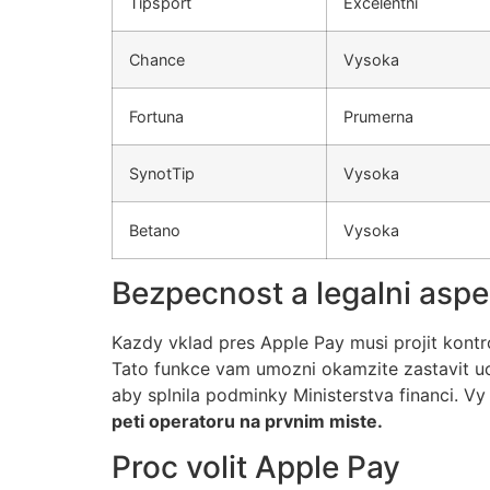
Tipsport
Excelentni
Chance
Vysoka
Fortuna
Prumerna
SynotTip
Vysoka
Betano
Vysoka
Bezpecnost a legalni aspe
Kazdy vklad pres Apple Pay musi projit kontr
Tato funkce vam umozni okamzite zastavit uce
aby splnila podminky Ministerstva financi. V
peti operatoru na prvnim miste.
Proc volit Apple Pay