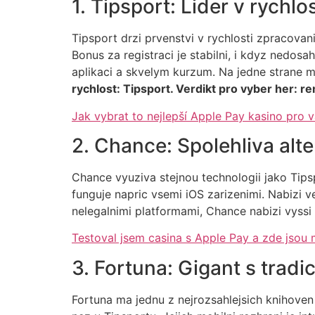
1. Tipsport: Lider v rychlos
Tipsport drzi prvenstvi v rychlosti zpracova
Bonus za registraci je stabilni, i kdyz nedos
aplikaci a skvelym kurzum. Na jedne strane m
rychlost: Tipsport. Verdikt pro vyber her: re
Jak vybrat to nejlepší Apple Pay kasino pro v
2. Chance: Spolehliva alte
Chance vyuziva stejnou technologii jako Tipsp
funguje napric vsemi iOS zarizenimi. Nabizi v
nelegalnimi platformami, Chance nabizi vyssi 
Testoval jsem casina s Apple Pay a zde jsou 
3. Fortuna: Gigant s tradic
Fortuna ma jednu z nejrozsahlejsich knihoven