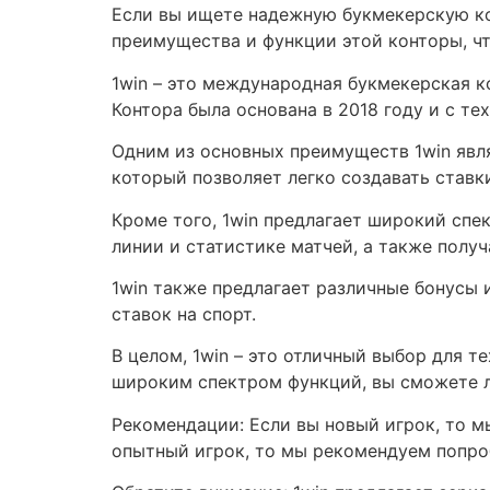
Если вы ищете надежную букмекерскую ко
преимущества и функции этой конторы, ч
1win – это международная букмекерская ко
Контора была основана в 2018 году и с те
Одним из основных преимуществ 1win явля
который позволяет легко создавать ставк
Кроме того, 1win предлагает широкий спе
линии и статистике матчей, а также полу
1win также предлагает различные бонусы 
ставок на спорт.
В целом, 1win – это отличный выбор для 
широким спектром функций, вы сможете ле
Рекомендации: Если вы новый игрок, то мы
опытный игрок, то мы рекомендуем попроб