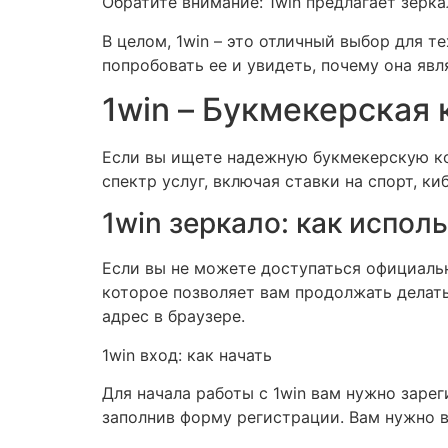
Обратите внимание: 1win предлагает зерка
В целом, 1win – это отличный выбор для 
попробовать ее и увидеть, почему она яв
1win – Букмекерская 
Если вы ищете надежную букмекерскую кон
спектр услуг, включая ставки на спорт, к
1win зеркало: как испол
Если вы не можете доступаться официально
которое позволяет вам продолжать делать 
адрес в браузере.
1win вход: как начать
Для начала работы с 1win вам нужно зарег
заполнив форму регистрации. Вам нужно в