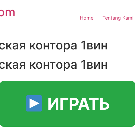
com
Home
Tentang Kami
ская контора 1вин
ская контора 1вин
ИГРАТЬ