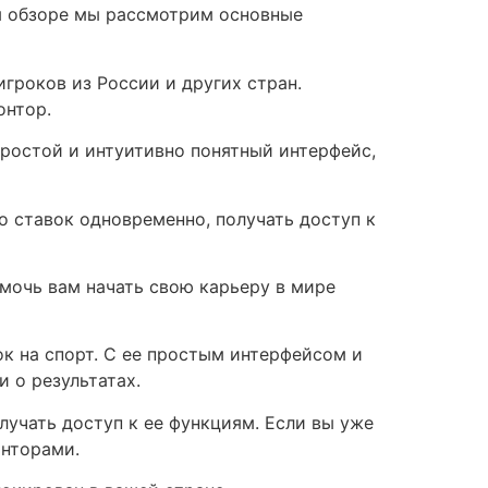
м обзоре мы рассмотрим основные
игроков из России и других стран.
онтор.
простой и интуитивно понятный интерфейс,
о ставок одновременно, получать доступ к
омочь вам начать свою карьеру в мире
ок на спорт. С ее простым интерфейсом и
 о результатах.
лучать доступ к ее функциям. Если вы уже
онторами.