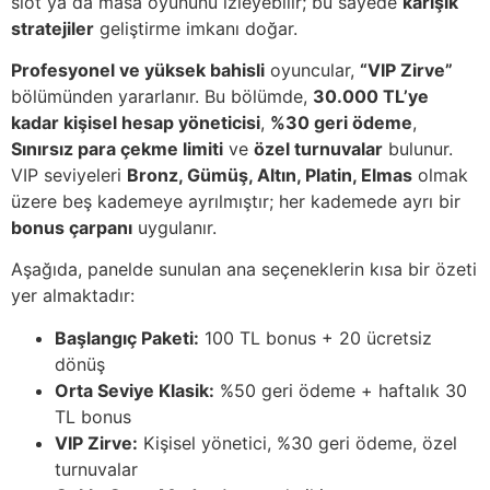
slot ya da masa oyununu izleyebilir; bu sayede
karışık
stratejiler
geliştirme imkanı doğar.
Profesyonel ve yüksek bahisli
oyuncular,
“VIP Zirve”
bölümünden yararlanır. Bu bölümde,
30.000 TL’ye
kadar kişisel hesap yöneticisi
,
%30 geri ödeme
,
Sınırsız para çekme limiti
ve
özel turnuvalar
bulunur.
VIP seviyeleri
Bronz, Gümüş, Altın, Platin, Elmas
olmak
üzere beş kademeye ayrılmıştır; her kademede ayrı bir
bonus çarpanı
uygulanır.
Aşağıda, panelde sunulan ana seçeneklerin kısa bir özeti
yer almaktadır:
Başlangıç Paketi:
100 TL bonus + 20 ücretsiz
dönüş
Orta Seviye Klasik:
%50 geri ödeme + haftalık 30
TL bonus
VIP Zirve:
Kişisel yönetici, %30 geri ödeme, özel
turnuvalar