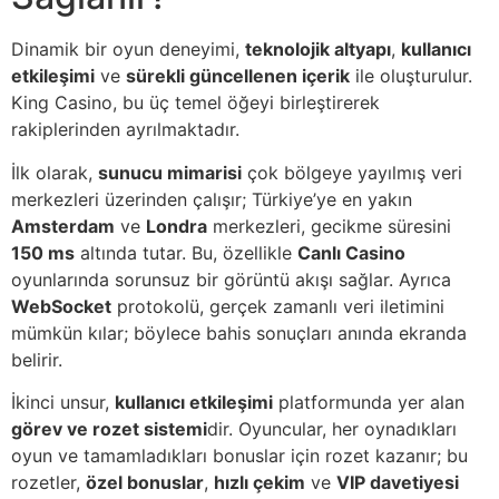
Dinamik bir oyun deneyimi,
teknolojik altyapı
,
kullanıcı
etkileşimi
ve
sürekli güncellenen içerik
ile oluşturulur.
King Casino, bu üç temel öğeyi birleştirerek
rakiplerinden ayrılmaktadır.
İlk olarak,
sunucu mimarisi
çok bölgeye yayılmış veri
merkezleri üzerinden çalışır; Türkiye’ye en yakın
Amsterdam
ve
Londra
merkezleri, gecikme süresini
150 ms
altında tutar. Bu, özellikle
Canlı Casino
oyunlarında sorunsuz bir görüntü akışı sağlar. Ayrıca
WebSocket
protokolü, gerçek zamanlı veri iletimini
mümkün kılar; böylece bahis sonuçları anında ekranda
belirir.
İkinci unsur,
kullanıcı etkileşimi
platformunda yer alan
görev ve rozet sistemi
dir. Oyuncular, her oynadıkları
oyun ve tamamladıkları bonuslar için rozet kazanır; bu
rozetler,
özel bonuslar
,
hızlı çekim
ve
VIP davetiyesi