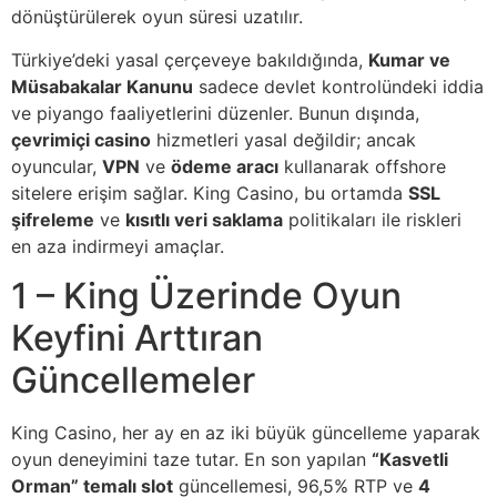
dönüştürülerek oyun süresi uzatılır.
Türkiye’deki yasal çerçeveye bakıldığında,
Kumar ve
Müsabakalar Kanunu
sadece devlet kontrolündeki iddia
ve piyango faaliyetlerini düzenler. Bunun dışında,
çevrimiçi casino
hizmetleri yasal değildir; ancak
oyuncular,
VPN
ve
ödeme aracı
kullanarak offshore
sitelere erişim sağlar. King Casino, bu ortamda
SSL
şifreleme
ve
kısıtlı veri saklama
politikaları ile riskleri
en aza indirmeyi amaçlar.
1 – King Üzerinde Oyun
Keyfini Arttıran
Güncellemeler
King Casino, her ay en az iki büyük güncelleme yaparak
oyun deneyimini taze tutar. En son yapılan
“Kasvetli
Orman” temalı slot
güncellemesi, 96,5% RTP ve
4