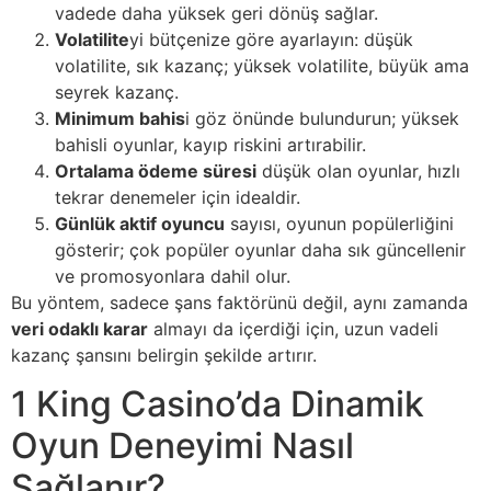
vadede daha yüksek geri dönüş sağlar.
Volatilite
yi bütçenize göre ayarlayın: düşük
volatilite, sık kazanç; yüksek volatilite, büyük ama
seyrek kazanç.
Minimum bahis
i göz önünde bulundurun; yüksek
bahisli oyunlar, kayıp riskini artırabilir.
Ortalama ödeme süresi
düşük olan oyunlar, hızlı
tekrar denemeler için idealdir.
Günlük aktif oyuncu
sayısı, oyunun popülerliğini
gösterir; çok popüler oyunlar daha sık güncellenir
ve promosyonlara dahil olur.
Bu yöntem, sadece şans faktörünü değil, aynı zamanda
veri odaklı karar
almayı da içerdiği için, uzun vadeli
kazanç şansını belirgin şekilde artırır.
1 King Casino’da Dinamik
Oyun Deneyimi Nasıl
Sağlanır?