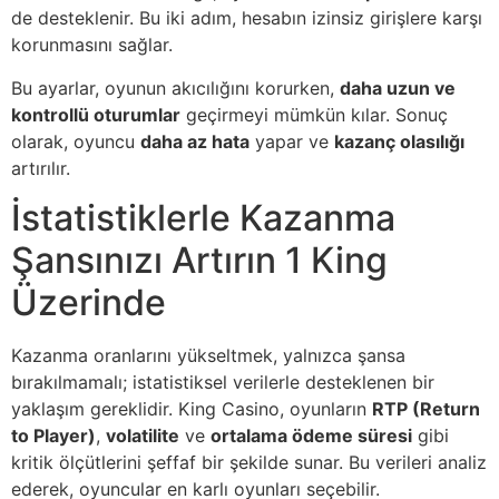
de desteklenir. Bu iki adım, hesabın izinsiz girişlere karşı
korunmasını sağlar.
Bu ayarlar, oyunun akıcılığını korurken,
daha uzun ve
kontrollü oturumlar
geçirmeyi mümkün kılar. Sonuç
olarak, oyuncu
daha az hata
yapar ve
kazanç olasılığı
artırılır.
İstatistiklerle Kazanma
Şansınızı Artırın 1 King
Üzerinde
Kazanma oranlarını yükseltmek, yalnızca şansa
bırakılmamalı; istatistiksel verilerle desteklenen bir
yaklaşım gereklidir. King Casino, oyunların
RTP (Return
to Player)
,
volatilite
ve
ortalama ödeme süresi
gibi
kritik ölçütlerini şeffaf bir şekilde sunar. Bu verileri analiz
ederek, oyuncular en karlı oyunları seçebilir.