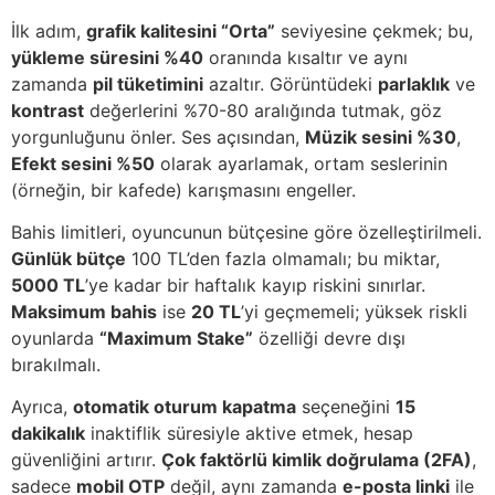
İlk adım,
grafik kalitesini “Orta”
seviyesine çekmek; bu,
yükleme süresini %40
oranında kısaltır ve aynı
zamanda
pil tüketimini
azaltır. Görüntüdeki
parlaklık
ve
kontrast
değerlerini %70-80 aralığında tutmak, göz
yorgunluğunu önler. Ses açısından,
Müzik sesini %30
,
Efekt sesini %50
olarak ayarlamak, ortam seslerinin
(örneğin, bir kafede) karışmasını engeller.
Bahis limitleri, oyuncunun bütçesine göre özelleştirilmeli.
Günlük bütçe
100 TL’den fazla olmamalı; bu miktar,
5000 TL
’ye kadar bir haftalık kayıp riskini sınırlar.
Maksimum bahis
ise
20 TL
’yi geçmemeli; yüksek riskli
oyunlarda
“Maximum Stake”
özelliği devre dışı
bırakılmalı.
Ayrıca,
otomatik oturum kapatma
seçeneğini
15
dakikalık
inaktiflik süresiyle aktive etmek, hesap
güvenliğini artırır.
Çok faktörlü kimlik doğrulama (2FA)
,
sadece
mobil OTP
değil, aynı zamanda
e-posta linki
ile